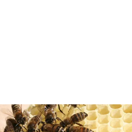
eichischer Buckfastzuch
Verband
Königinnen
Biene
Belegstellen
Galerie
Downloa