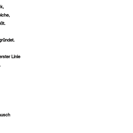
k,
eiche,
ßt.
gründet.
rster Linie
.
ausch