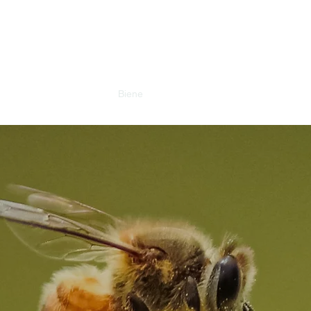
eichischer Buckfastzuch
Verband
Königinnen
Biene
Belegstellen
Galerie
Downloa