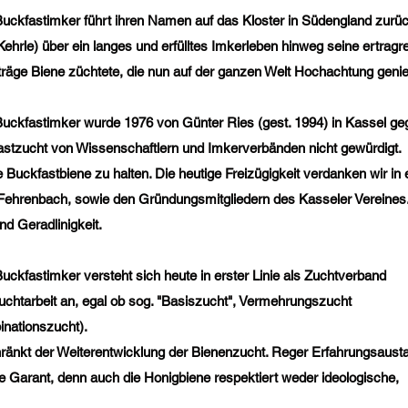
uckfastimker führt ihren Namen auf das Kloster in Südengland zurüc
ehrle) über ein langes und erfülltes Imkerleben hinweg seine ertragr
räge Biene züchtete, die nun auf der ganzen Welt Hochachtung genie
uckfastimker wurde 1976 von Günter Ries (gest. 1994) in Kassel ge
astzucht von Wissenschaftlern und Imkerverbänden nicht gewürdigt.
uckfastbiene zu halten. Die heutige Freizügigkeit verdanken wir in e
 Fehrenbach, sowie den Gründungsmitgliedern des Kasseler Vereines
d Geradlinigkeit.
ckfastimker versteht sich heute in erster Linie als Zuchtverband
Zuchtarbeit an, egal ob sog. "Basiszucht", Vermehrungszucht
inationszucht).
hränkt der Weiterentwicklung der Bienenzucht. Reger Erfahrungsaust
ste Garant, denn auch die Honigbiene respektiert weder ideologische,