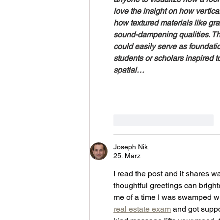
love the insight on how vertical
how textured materials like gra
sound-dampening qualities. The 
could easily serve as foundatio
students or scholars inspired t
spatial…
Gefällt mir
Antworten
Joseph Nik.
25. März
I read the post and it shares
thoughtful greetings can brigh
me of a time I was swamped wit
real estate exam
 and got suppo