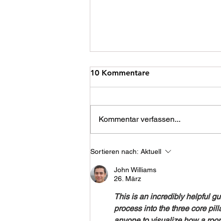
Jahreshauptversammlung
10 Kommentare
2026, Protokoll
Thema:
Jahreshauptversammlung
Kommentar verfassen...
Buckfastzuchtverband Österreich
Datum: 11.1.2026 Ort: Hotel
Klugbauer, Steiermark Vorstand:
Sortieren nach:
Aktuell
Alter Vorstand: Obmann Pet
John Williams
26. März
This is an incredibly helpful g
process into the three core pill
anyone to visualize how a room