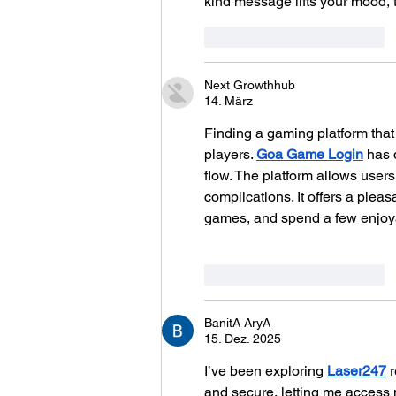
kind message lifts your mood, 
Gefällt mir
Antworten
Next Growthhub
14. März
Finding a gaming platform that
players. 
Goa Game Login
 has 
flow. The platform allows user
complications. It offers a plea
games, and spend a few enjoya
Gefällt mir
Antworten
BanitA AryA
15. Dez. 2025
I’ve been exploring 
Laser247
 
and secure, letting me access m