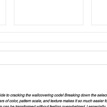
Einl
Eröf
Datum
Begin
der B
Der B
Österr
Weihnachtsgrüße 2025
sowie einen guten Rutsch ins
neue Jahr
uide to cracking the wallcovering code! Breaking down the select
ars of color, pattern scale, and texture makes it so much easier fo
 can be transformed without feeling overwhelmed. I especially 