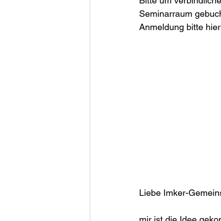
Bitte um verbindlich
Seminarraum gebuch
Anmeldung bitte hie
Liebe Imker-Gemeins
mir ist die Idee ge