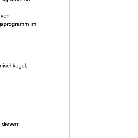
 von 
ngsprogramm im 
n diesem 