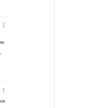
ay 
e 
uick 