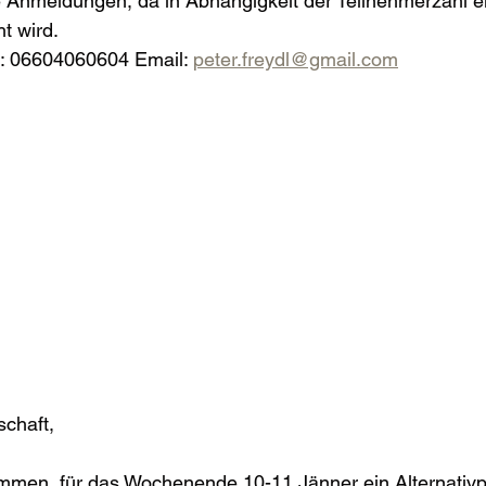
e Anmeldungen, da in Abhängigkeit der Teilnehmerzahl e
t wird.
r: 06604060604 Email: 
peter.freydl@gmail.com
chaft,
kommen, für das Wochenende 10-11 Jänner ein Alternativ