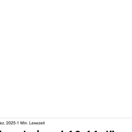
eichischer Buckfastzuch
Verband
Königinnen
Biene
Belegstellen
Galerie
Downloa
ez. 2025
1 Min. Lesezeit