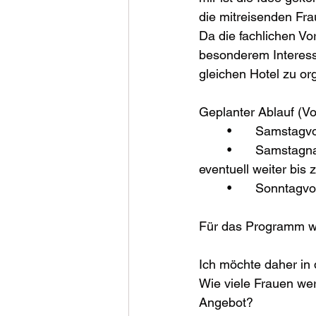
die mitreisenden Fr
Da die fachlichen Vor
besonderem Interess
gleichen Hotel zu or
Geplanter Ablauf (Vo
	•	Samstagv
	•	Samstagnachmittag: gemeinsame Wanderung zum Gipfelkreuz Reinischkogel, 
eventuell weiter bis
	•	Sonntagv
Für das Programm wü
Ich möchte daher in 
Wie viele Frauen we
Angebot?